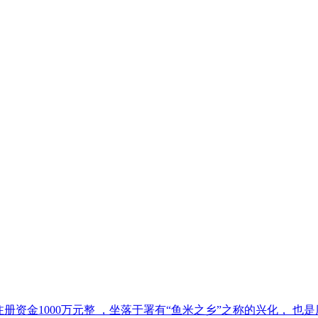
8月，注册资金1000万元整 ，坐落于署有“鱼米之乡”之称的兴化