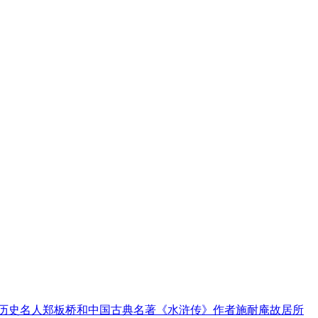
， 也是历史名人郑板桥和中国古典名著《水浒传》作者施耐庵故居所