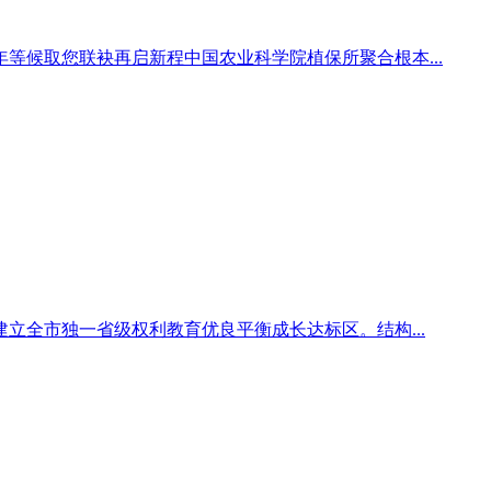
年等候取您联袂再启新程中国农业科学院植保所聚合根本...
立全市独一省级权利教育优良平衡成长达标区。结构...