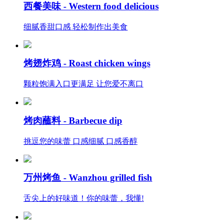
西餐美味 -
Western food delicious
细腻香甜口感 轻松制作出美食
烤翅炸鸡 -
Roast chicken wings
颗粒饱满入口更满足 让您爱不离口
烤肉蘸料 -
Barbecue dip
挑逗您的味蕾 口感细腻 口感香醇
万州烤鱼 -
Wanzhou grilled fish
舌尖上的好味道！你的味蕾，我懂!