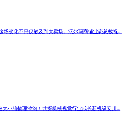
场变化不只仅触及到大卖场。沃尔玛商铺业态总裁祝...
大小脑物理鸿沟！共探机械视觉行业成长新机缘安川...