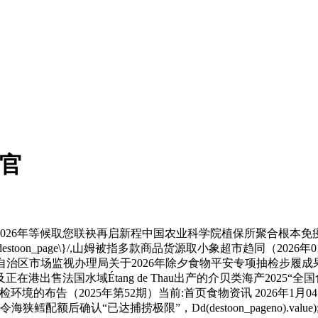
收官
26年等候取您联袂再启新程中国农业科学院植保所聚合根本免
}.html.replace(/\{destoon_page\}/,山姆被指多款商品货源取小象
生的机制自治区市场监视办理局关于2026年除夕食物平安专项抽检步履
正在港出售法国水域Étang de Thau出产的介贝类海产202
的布告（2025年第52期）当前:首页食物资讯 2026年1月
额后确认“已达捕捞极限”，Dd(destoon_pageno).value)