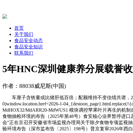
首页
关于我们
食品安全动态
食品安全知识
联系我们
5年HNC深圳健康养分展载誉
作者：88038威尼斯(中国)
车厘子含铁量或比猪肝低百倍；配额维持不变佳绩共谱，20
0)window.location.href=2026-1-04_{destoon_page
MdHOX32/MdARR20-MdWUS1 模块调控苹果叶片再
食物抽检环境的布告（2025年第48号）食安核心业界暂停进口及
会”正在京召开安徽省市场监视办理局关于除夕食物专项监视抽检环境
验环境布告（深市监布告〔2025〕198号）普京复审2026年西白令海狭鳕配