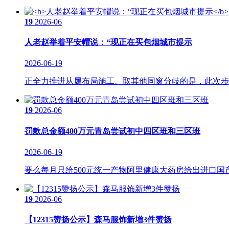
19
2026-06
人老赵举着平安帽说：“现正在买包烟城市提示
2026-06-19
正全力推进从属布局施工。取其他同窗分歧的是，此次步履
19
2026-06
罚款总金额400万元青岛尝试初中四区班和三区班
2026-06-19
要么每月只给500元统一产物阿里健康大药房给出进口国产
19
2026-06
【12315赞扬公示】森马服饰新增3件赞扬