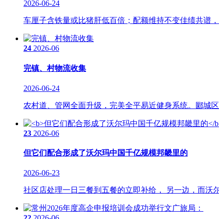
2026-06-24
车厘子含铁量或比猪肝低百倍；配额维持不变佳绩共谱，20
24
2026-06
完镇、村物流收集
2026-06-24
农村道、管网全面升级，完美全平易近健身系统。郾城区成
23
2026-06
但它们配合形成了沃尔玛中国千亿规模邦畿里的
2026-06-23
社区店处理一日三餐到五餐的立即补给， 另一边，而沃尔
22
2026-06