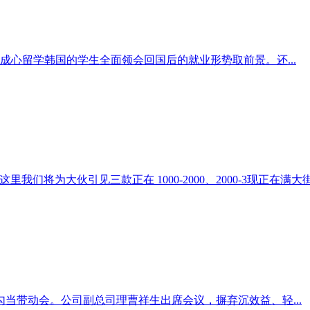
心留学韩国的学生全面领会回国后的就业形势取前景。还...
们将为大伙引见三款正在 1000-2000、2000-3现正在满大街都
勾当带动会。公司副总司理曹祥生出席会议，摒弃沉效益、轻...