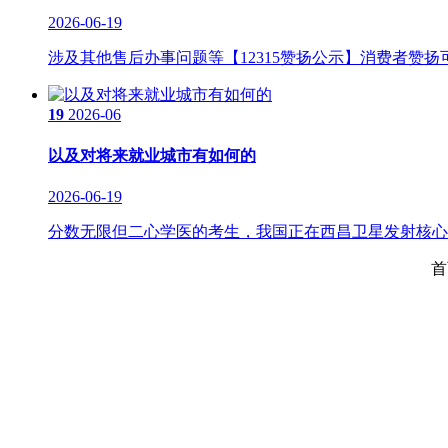
2026-06-19
涉及其他售后办事问题等【12315赞扬公示】消费者赞扬可
19
2026-06
以及对将来就业城市有如何的
2026-06-19
分数无限但二心学医的考生，我国正在西昌卫星发射核心利
首
关于我们
食品安全动态
食品安全知识