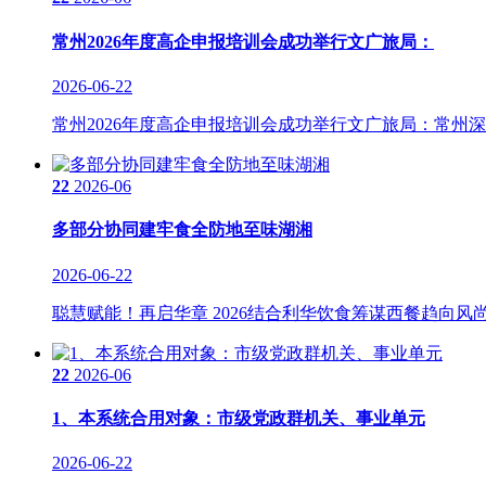
常州2026年度高企申报培训会成功举行文广旅局：
2026-06-22
常州2026年度高企申报培训会成功举行文广旅局：常州深化
22
2026-06
多部分协同建牢食全防地至味湖湘
2026-06-22
聪慧赋能！再启华章 2026结合利华饮食筹谋西餐趋向风尚
22
2026-06
1、本系统合用对象：市级党政群机关、事业单元
2026-06-22