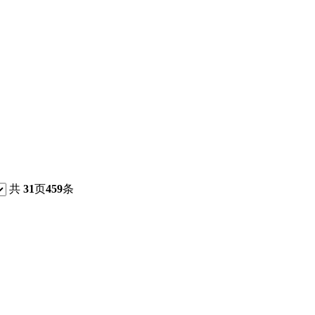
共
31
页
459
条