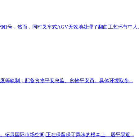
1号，然而，同时叉车式AGV无效地处理了翻曲工艺环节中人..
等轨制；配备食物平安总监、食物平安员。具体环境取步...
拓展国际市场空间;正在保留保守风味的根本上，居平易近...