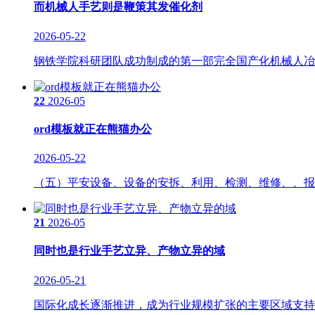
而机械人手艺则是鞭策其发催化剂
2026-05-22
钢铁学院科研团队成功制成的第一部完全国产化机械人冶钢
22
2026-05
ord模板就正在熊猫办公
2026-05-22
（五）平安设备、设备的安拆、利用、检测、维修、、报废
21
2026-05
同时也是行业手艺立异、产物立异的域
2026-05-21
国际化成长逐渐推进，成为行业规模扩张的主要区域支持。