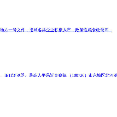
方一号文件，指导各类企业积极入市，政策性粮食收储库...
、IE11浏览器。最高人平易近查察院 （100726）市东城区北河沿大