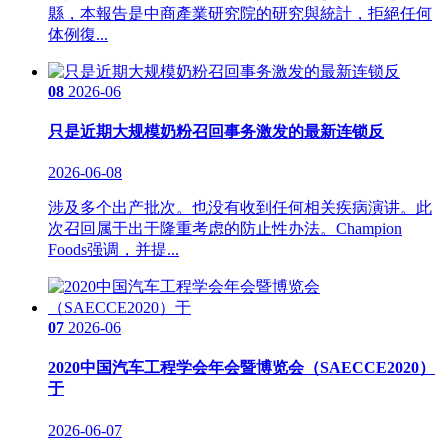
縣，本報告是中商產業研究院的研究與統計，拒絕任何
体例復...
08
2026-06
只是近期大规模奶粉召回事务激发的最新连锁反
2026-06-08
涉及多个出产批次。也没有收到任何相关疾病演讲。此
次召回属于出于隆重考虑的防止性办法。Champion
Foods强调，并提...
07
2026-06
2020中国汽车工程学会年会暨博览会（SAECCE2020）
于
2026-06-07