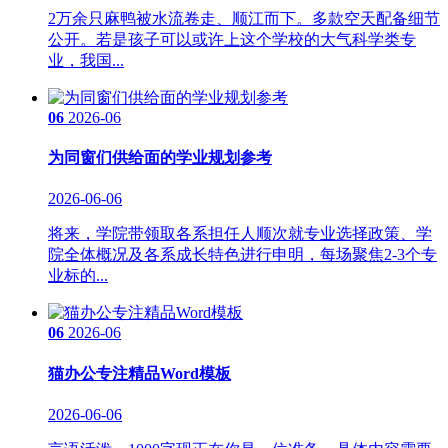
2万余只麻鸭被水流卷走、顺江而下。多款空天配备细节
公开。若是孩子可以或许上这个学校的大气科学类专
业，我国...
06
2026-06
为同窗们供给面的学业规划参考
2026-06-06
将来，学院带领取各系担任人顺次就专业选择政策、学
院全体概况及各系成长特色进行申明，每场聚焦2-3个专
业标的...
06
2026-06
猫办公专注精品Word模板
2026-06-06