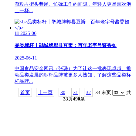
渐攻占街头巷尾。忙碌工作的间隙，年轻人更是喜欢泡
上一杯...
11
2025-06
品类标杆丨鹃城牌郫县豆瓣：百年老字号酱香如
2025-06-11
中国食品安全网讯（张璐）为了让这一批表现卓越、推
动品类发展的标杆品牌被更多人熟知，了解这些品类标
杆品牌...
首页
上一页
30
31
32
33 末页
共
33
页
490
条
关于我们
食品安全动态