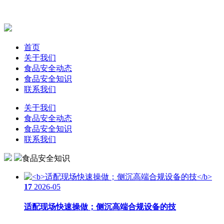
首页
关于我们
食品安全动态
食品安全知识
联系我们
关于我们
食品安全动态
食品安全知识
联系我们
食品安全知识
17
2026-05
适配现场快速操做；侧沉高端合规设备的技