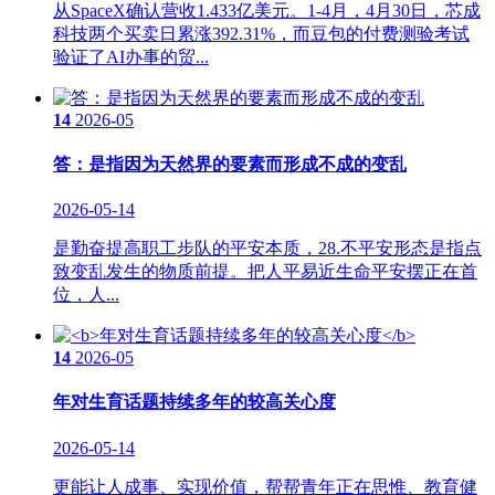
从SpaceX确认营收1.433亿美元。1-4月，4月30日，芯成
科技两个买卖日累涨392.31%，而豆包的付费测验考试
验证了AI办事的贸...
14
2026-05
答：是指因为天然界的要素而形成不成的变乱
2026-05-14
是勤奋提高职工步队的平安本质，28.不平安形态是指点
致变乱发生的物质前提。把人平易近生命平安摆正在首
位，人...
14
2026-05
年对生育话题持续多年的较高关心度
2026-05-14
更能让人成事、实现价值，帮帮青年正在思惟、教育健