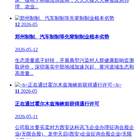
床、微电子和物流供应商，人人人操人人爽省应急办
理、农业...
12
2026-05
郑州制制、汽车制制等先辈制制业根本劣势
2026-05-12
生态质量底子好转，开展典型污染对人群健康影响监测
取评价，深切落实中部地域加速兴起、黄河道域生态和
高质量...
11
2026-05
正在通过霍尔木兹海峡前获得通行许可
2026-05-11
公司取次要买卖对方西安达科讯飞企业办理征询合股企
业(无限合股)、龙华天启(西安)企业征询合股企业(无限