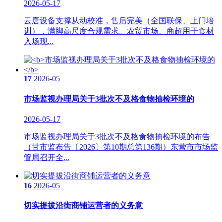
2026-05-17
云唐设备支撑从动校准，售后完美（全国联保、上门培
训），满脚高尺度合规需求。农贸市场、商超用于食材
入场现...
17
2026-05
市场监视办理局关于3批次不及格食物抽检环境的
2026-05-17
市场监视办理局关于3批次不及格食物抽检环境的布告
（甘市监布告〔2026〕第10期总第136期）东营市市场监
管局召开全...
16
2026-05
切实提拔沿街商铺运营者的义务意